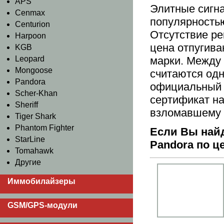
APS
Элитные сигна
Cenmax
популярностью
Centurion
Отсутствие ре
Harpoon
цена отпугива
KGB
Leopard
марки. Между 
Mongoose
считаются од
Pandora
официальный 
Scher-Khan
сертификат на
Sheriff
взломавшему к
Tiger Shark
Phantom Fighter
Если Вы найд
StarLine
Pandora по ц
Tomahawk
Другие
Иммобилайзеры
GSM/GPS-модули